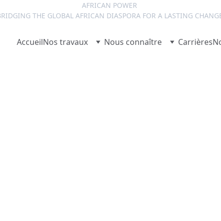
AFRICAN POWER 
RIDGING THE GLOBAL AFRICAN DIASPORA FOR A LASTING CHANG
Accueil
Nos travaux
Nous connaître
Carrières
No
AFRICAN POWER TALKS
2/2/2026
4 min temps de lecture